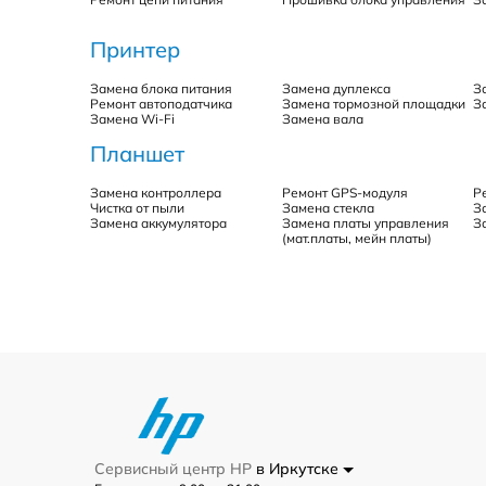
Принтер
Замена блока питания
Замена дуплекса
З
Ремонт автоподатчика
Замена тормозной площадки
З
Замена Wi-Fi
Замена вала
Планшет
Замена контроллера
Ремонт GPS-модуля
Р
Чистка от пыли
Замена стекла
З
Замена аккумулятора
Замена платы управления
З
(мат.платы, мейн платы)
Сервисный центр HP
в Иркутске