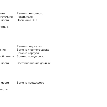
тика
Ремонт ленточного
агрузчика
накопителя
 моста
Прошивка BIOS
кеты в
Ремонт подсветки
ания
Замена жесткого диска
Замена корпуса
ой памяти
Замена процессора
 моста
Восстановление данных
 моста
Замена процессора
платы