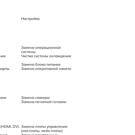
Настройка
Замена операционной
системы
ния
Чистка системы охлаждения
Замена блока питания
карты
Замена оперативной памяти
явки
Замена сканера
Замена печатной головки
(HDMI, DVI,
Замена платы управления
(мат.платы, мейн платы)
ания
Замена электронных