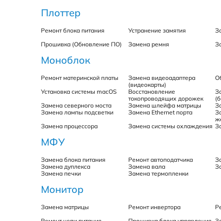
Плоттер
Ремонт блока питания
Устранение замятия
З
Прошивка (Обновление ПО)
Замена ремня
З
Моноблок
Ремонт материнской платы
Замена видеоадаптера
О
(видеокарты)
Установка системы macOS
Восстановление
З
токопроводящих дорожек
(
Замена северного моста
Замена шлейфа матрицы
З
Замена лампы подсветки
Замена Ethernet порта
З
ж
Замена процессора
Замена системы охлаждения
З
МФУ
Замена блока питания
Ремонт автоподатчика
З
Замена дуплекса
Замена вала
З
Замена печки
Замена термопленки
Монитор
Замена матрицы
Ремонт инвертора
Р
Ремонт цепи питания
Прошивка блока управления
З