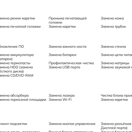
амена ремня каретки
Промыка печатающей
Замена ножа
головки
амена печатной головки
Замена каретки
Замена трубок
бновление ПО
Замена южного моста
Замена стекла
амена аккумулятора
Замена батареи
Замена цепи пита
батареи)
амена термопасты
Профилактическая чистка
Замена матрицы
амена HDD (замена
Замена USB порта
Замена звуковой 
ёсткого диска)
амена CD/DVD-RAM
амена абсорбера
Замена лазера
Чистка блока про
амена тормозной площадки
Замена Wi-Fi
Замена каретки
емонт подсветки
Замена кнопок управления
Замена разъёмов 
Дисплей порта)
амена лампы подсветки
Ремонт блока управления
Замена блока пит