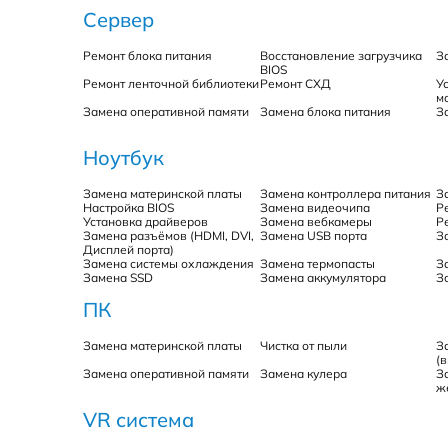
Сервер
Ремонт блока питания
Восстановление загрузчика
З
BIOS
Ремонт ленточной библиотеки
Ремонт СХД
У
м
Замена оперативной памяти
Замена блока питания
З
Ноутбук
Замена материнской платы
Замена контроллера питания
З
Настройка BIOS
Замена видеочипа
Р
Установка драйверов
Замена вебкамеры
Р
Замена разъёмов (HDMI, DVI,
Замена USB порта
З
Дисплей порта)
Замена системы охлаждения
Замена термопасты
З
Замена SSD
Замена аккумулятора
З
ПК
Замена материнской платы
Чистка от пыли
З
(
Замена оперативной памяти
Замена кулера
З
ж
VR система