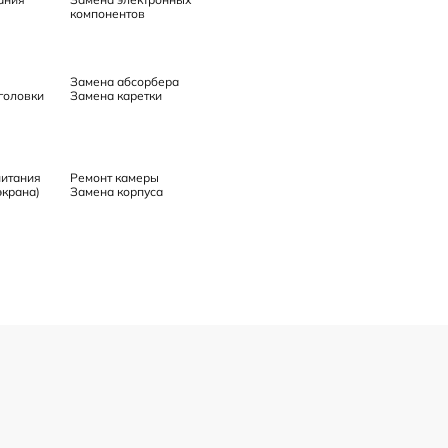
компонентов
Замена абсорбера
головки
Замена каретки
питания
Ремонт камеры
экрана)
Замена корпуса