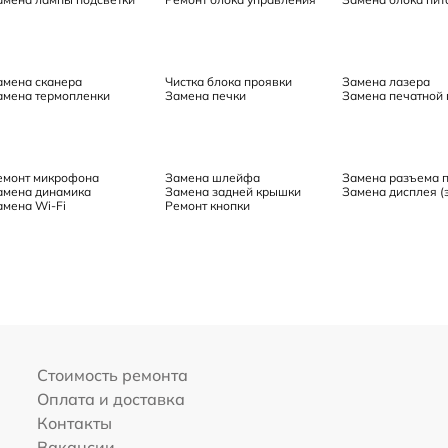
амена сканера
Чистка блока проявки
Замена лазера
амена термопленки
Замена печки
Замена печатной 
емонт микрофона
Замена шлейфа
Замена разъема 
амена динамика
Замена задней крышки
Замена дисплея (
амена Wi-Fi
Ремонт кнопки
Стоимость ремонта
Оплата и доставка
Контакты
Вакансии