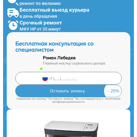
ремонт по желанию
Бесплатный выезд курьера
в день обращения
Срочный ремонт
МФУ HP от 35 минут
Бесплатная консультация со
специалистом
Роман Лебедев
Главный мастер сервисного центра
Оставить заявку
Нажимая на кнопку "Оставить заявку" Вы соглашаетесь c
политикой
конфиденциальности