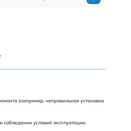
900 р
1500 р
1200 р
е
1800 р
800 р
1500 р
ремонта (например, неправильная установка
2500 р
и соблюдении условий эксплуатации.
2200 р