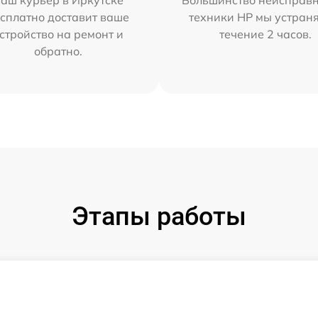
аш курьер в Иркутске
Большинство неисправн
сплатно доставит ваше
техники HP мы устран
стройство на ремонт и
течение 2 часов.
обратно.
Этапы работы