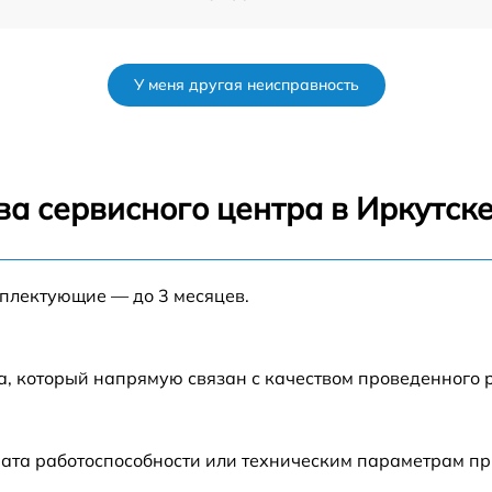
от 60 мин
У меня другая неисправность
от 60 мин
o
от 60 мин
а сервисного центра в Иркутск
от 60 мин
мплектующие — до 3 месяцев.
от 60 мин
от 60 мин
а, который напрямую связан с качеством проведенного 
от 60 мин
ата работоспособности или техническим параметрам пр
n
от 60 мин