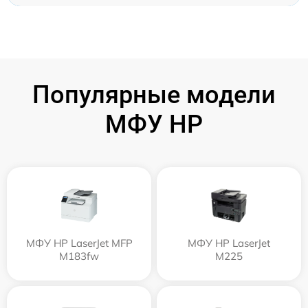
Популярные модели
МФУ HP
МФУ HP LaserJet MFP
МФУ HP LaserJet
M183fw
M225