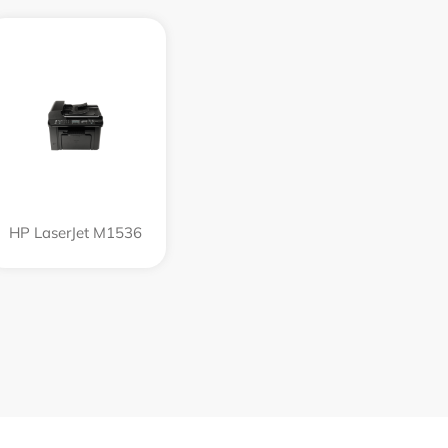
HP LaserJet M1536