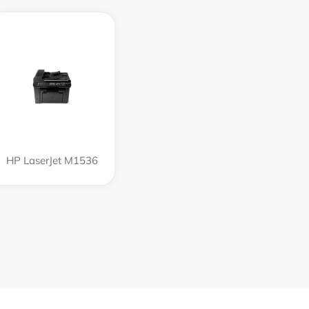
HP LaserJet M1536