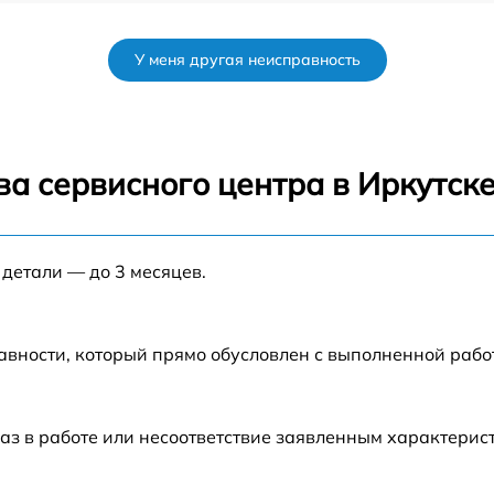
от 60 мин
У меня другая неисправность
от 60 мин
от 60 мин
а сервисного центра в Иркутск
от 60 мин
 детали — до 3 месяцев.
от 60 мин
от 60 мин
авности, который прямо обусловлен с выполненной раб
аз в работе или несоответствие заявленным характери