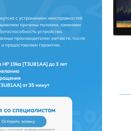
кутске с устранением неисправностей
выявляем причины поломки, заменяем
ботоспособность устройства.
анные производителем запчасти, после
 и предоставляем гарантию.
 HP 19ka [T3U81AA] до 3 лет
 желанию
бращения
T3U81AA] от 35 минут
я со специалистом
Оставить заявку
есь c
политикой конфиденциальности