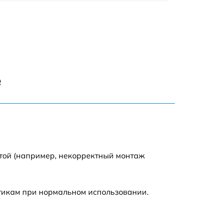
1800 р
700 р
1400 р
е
700 р
1500 р
1900 р
отой (например, некорректный монтаж
стикам при нормальном использовании.