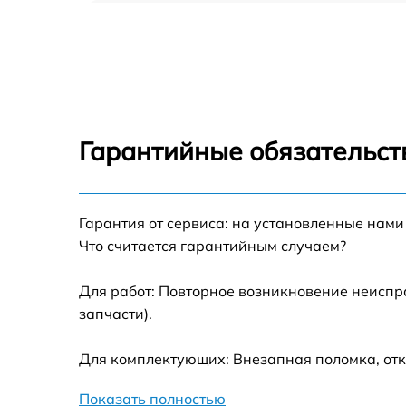
Ремонт цепи питания HP 19ka [T3U81AA]
Прошивка блока управления HP 19ka
[T3U81AA]
Замена лампы подсветки HP 19ka
[T3U81AA]
Гарантийные обязательств
Ремонт блока управления HP 19ka
[T3U81AA]
Гарантия от сервиса: на установленные нами
Замена блока питания HP 19ka [T3U81AA]
Что считается гарантийным случаем?
Замена электронных компонентов HP 19ka
[T3U81AA]
Для работ: Повторное возникновение неиспр
запчасти).
Для комплектующих: Внезапная поломка, отк
Показать полностью