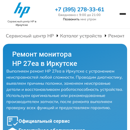
+7 (395) 278-33-61
Ежедневно с 9:00 до 21:00
Позвонить
мне утром
Сервисный центр HP
в
Иркутске
Сервисный центр HP
Каталог устройств
Ремонт М
Ремонт монитора
HP 27ea в Иркутске
Выполняем ремонт HP 27ea в Иркутске с устранением
неисправностей любой сложности. Проводим диагностику,
выявляем причины поломки, заменяем неисправные
детали и восстанавливаем работоспособность устройства.
Используем оригинальные или рекомендованные
производителем запчасти, после ремонта выполняем
проверку всех функций и предоставляем гарантию.
Официальный сервис