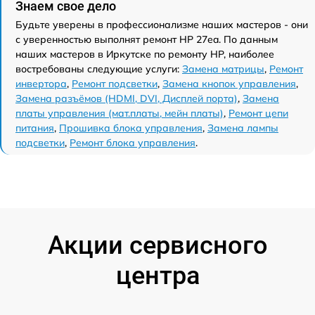
Знаем свое дело
Будьте уверены в профессионализме наших мастеров - они
с уверенностью выполнят ремонт HP 27ea. По данным
наших мастеров в Иркутске по ремонту HP, наиболее
востребованы следующие услуги:
Замена матрицы
,
Ремонт
инвертора
,
Ремонт подсветки
,
Замена кнопок управления
,
Замена разъёмов (HDMI, DVI, Дисплей порта)
,
Замена
платы управления (мат.платы, мейн платы)
,
Ремонт цепи
питания
,
Прошивка блока управления
,
Замена лампы
подсветки
,
Ремонт блока управления
.
Акции сервисного
центра