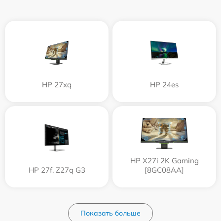
HP 27xq
HP 24es
HP X27i 2K Gaming
HP 27f, Z27q G3
[8GC08AA]
Показать больше