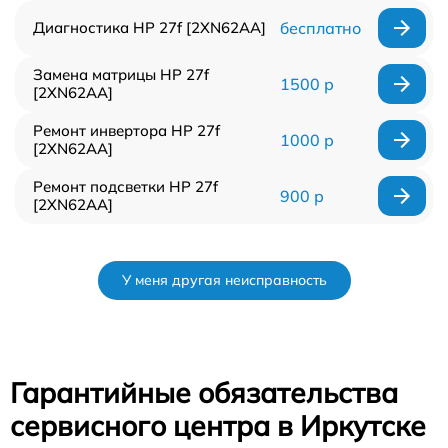
Диагностика HP 27f [2XN62AA]
бесплатно
Замена матрицы HP 27f
1500 р
[2XN62AA]
Ремонт инвертора HP 27f
1000 р
[2XN62AA]
Ремонт подсветки HP 27f
900 р
[2XN62AA]
У меня другая неисправность
Гарантийные обязательства
сервисного центра в Иркутске