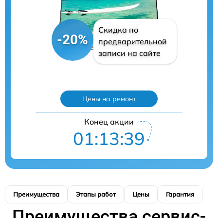
Скидка по
-20%
предварительной
записи на сайте
Цены на ремонт
Конец акции
01:13:38
Преимущества
Этапы работ
Цены
Гарантия
М
Преимущества сервис-