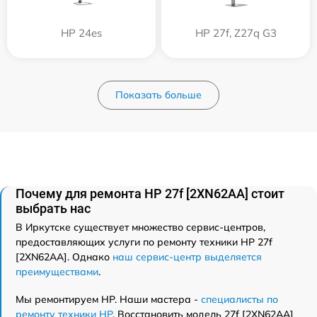
HP 24es
HP 27f, Z27q G3
Показать больше
Почему для ремонта HP 27f [2XN62AA] стоит
выбрать нас
В Иркутске существует множество сервис-центров,
предоставляющих услуги по ремонту техники HP 27f
[2XN62AA]. Однако
наш сервис-центр выделяется
преимуществами
.
Мы ремонтируем HP. Наши мастера -
специалисты по
ремонту техники HP
. Восстановить модель 27f [2XN62AA]