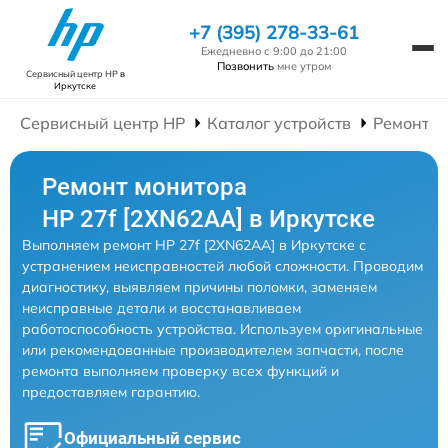
+7 (395) 278-33-61
Ежедневно с 9:00 до 21:00
Позвонить
мне утром
Сервисный центр HP
в
Иркутске
Сервисный центр HP
Каталог устройств
Ремонт М
Ремонт монитора
HP 27f [2XN62AA] в Иркутске
Выполняем ремонт HP 27f [2XN62AA] в Иркутске с
устранением неисправностей любой сложности. Проводим
диагностику, выявляем причины поломки, заменяем
неисправные детали и восстанавливаем
работоспособность устройства. Используем оригинальные
или рекомендованные производителем запчасти, после
ремонта выполняем проверку всех функций и
предоставляем гарантию.
Официальный сервис