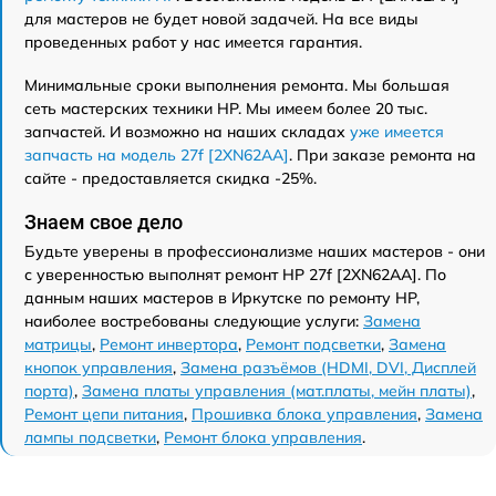
для мастеров не будет новой задачей. На все виды
проведенных работ у нас имеется гарантия.
Минимальные сроки выполнения ремонта. Мы большая
сеть мастерских техники HP. Мы имеем более 20 тыс.
запчастей. И возможно на наших складах
уже имеется
запчасть на модель 27f [2XN62AA]
. При заказе ремонта на
сайте - предоставляется скидка -25%.
Знаем свое дело
Будьте уверены в профессионализме наших мастеров - они
с уверенностью выполнят ремонт HP 27f [2XN62AA]. По
данным наших мастеров в Иркутске по ремонту HP,
наиболее востребованы следующие услуги:
Замена
матрицы
,
Ремонт инвертора
,
Ремонт подсветки
,
Замена
кнопок управления
,
Замена разъёмов (HDMI, DVI, Дисплей
порта)
,
Замена платы управления (мат.платы, мейн платы)
,
Ремонт цепи питания
,
Прошивка блока управления
,
Замена
лампы подсветки
,
Ремонт блока управления
.