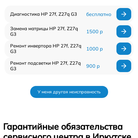
Диагностика HP 27f, Z27q G3
бесплатно
Замена матрицы HP 27f, Z27q
1500 р
G3
Ремонт инвертора HP 27f, Z27q
1000 р
G3
Ремонт подсветки HP 27f, Z27q
900 р
G3
У меня другая неисправность
Гарантийные обязательства
сервисного центра в Иркутске