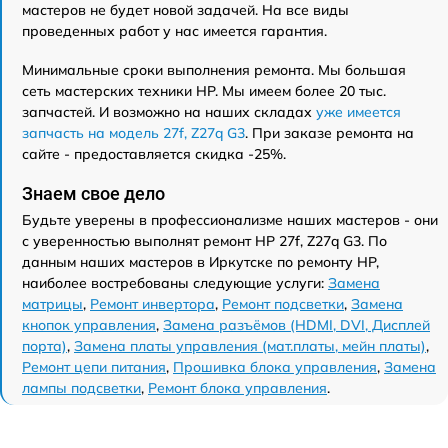
мастеров не будет новой задачей. На все виды
проведенных работ у нас имеется гарантия.
Минимальные сроки выполнения ремонта. Мы большая
сеть мастерских техники HP. Мы имеем более 20 тыс.
запчастей. И возможно на наших складах
уже имеется
запчасть на модель 27f, Z27q G3
. При заказе ремонта на
сайте - предоставляется скидка -25%.
Знаем свое дело
Будьте уверены в профессионализме наших мастеров - они
с уверенностью выполнят ремонт HP 27f, Z27q G3. По
данным наших мастеров в Иркутске по ремонту HP,
наиболее востребованы следующие услуги:
Замена
матрицы
,
Ремонт инвертора
,
Ремонт подсветки
,
Замена
кнопок управления
,
Замена разъёмов (HDMI, DVI, Дисплей
порта)
,
Замена платы управления (мат.платы, мейн платы)
,
Ремонт цепи питания
,
Прошивка блока управления
,
Замена
лампы подсветки
,
Ремонт блока управления
.