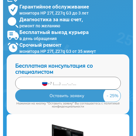
Гарантийное обслуживание
монитора HP 27f, Z27q G3 до 3 лет
Диагностика за наш счет,
ремонт по желанию
Бесплатный выезд курьера
в день обращения
Срочный ремонт
монитора HP 27f, Z27q G3 от 35 минут
Бесплатная консультация со
специалистом
Оставить заявку
Нажимая на кнопку "Оставить заявку" Вы соглашаетесь c
политикой
конфиденциальности