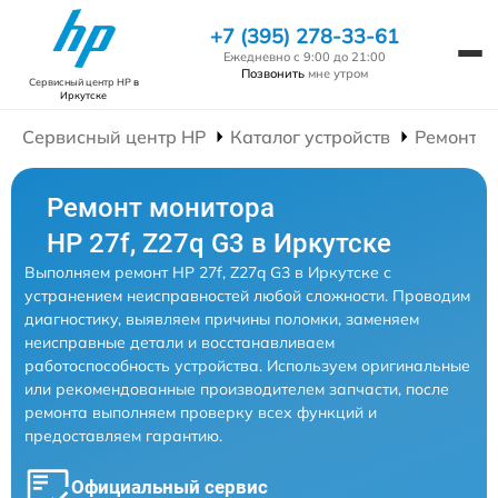
+7 (395) 278-33-61
Ежедневно с 9:00 до 21:00
Позвонить
мне утром
Сервисный центр HP
в
Иркутске
Сервисный центр HP
Каталог устройств
Ремонт М
Ремонт монитора
HP 27f, Z27q G3 в Иркутске
Выполняем ремонт HP 27f, Z27q G3 в Иркутске с
устранением неисправностей любой сложности. Проводим
диагностику, выявляем причины поломки, заменяем
неисправные детали и восстанавливаем
работоспособность устройства. Используем оригинальные
или рекомендованные производителем запчасти, после
ремонта выполняем проверку всех функций и
предоставляем гарантию.
Официальный сервис