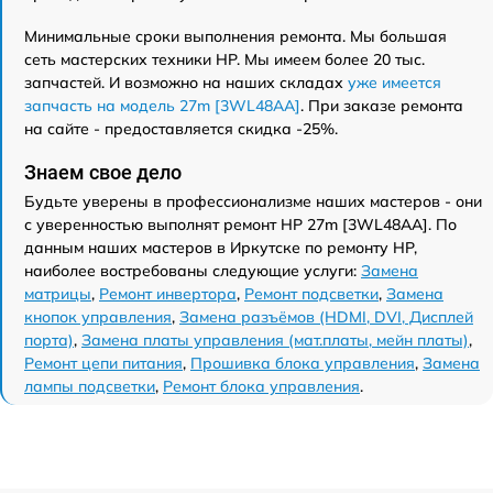
Минимальные сроки выполнения ремонта. Мы большая
сеть мастерских техники HP. Мы имеем более 20 тыс.
запчастей. И возможно на наших складах
уже имеется
запчасть на модель 27m [3WL48AA]
. При заказе ремонта
на сайте - предоставляется скидка -25%.
Знаем свое дело
Будьте уверены в профессионализме наших мастеров - они
с уверенностью выполнят ремонт HP 27m [3WL48AA]. По
данным наших мастеров в Иркутске по ремонту HP,
наиболее востребованы следующие услуги:
Замена
матрицы
,
Ремонт инвертора
,
Ремонт подсветки
,
Замена
кнопок управления
,
Замена разъёмов (HDMI, DVI, Дисплей
порта)
,
Замена платы управления (мат.платы, мейн платы)
,
Ремонт цепи питания
,
Прошивка блока управления
,
Замена
лампы подсветки
,
Ремонт блока управления
.