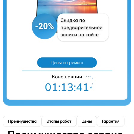
Скидка по
-20%
предварительной
записи на сайте
Цены на ремонт
Конец акции
01:13:40
Преимущества
Этапы работ
Цены
Гарантия
М