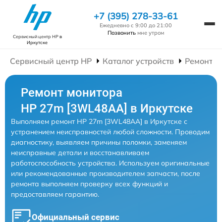
+7 (395) 278-33-61
Ежедневно с 9:00 до 21:00
Позвонить
мне утром
Сервисный центр HP
в
Иркутске
Сервисный центр HP
Каталог устройств
Ремонт М
Ремонт монитора
HP 27m [3WL48AA] в Иркутске
Выполняем ремонт HP 27m [3WL48AA] в Иркутске с
устранением неисправностей любой сложности. Проводим
диагностику, выявляем причины поломки, заменяем
неисправные детали и восстанавливаем
работоспособность устройства. Используем оригинальные
или рекомендованные производителем запчасти, после
ремонта выполняем проверку всех функций и
предоставляем гарантию.
Официальный сервис