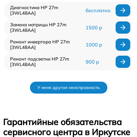
Диагностика HP 27m
бесплатно
[3WL48AA]
Замена матрицы HP 27m
1500 р
[3WL48AA]
Ремонт инвертора HP 27m
1000 р
[3WL48AA]
Ремонт подсветки HP 27m
900 р
[3WL48AA]
У меня другая неисправность
Гарантийные обязательства
сервисного центра в Иркутске