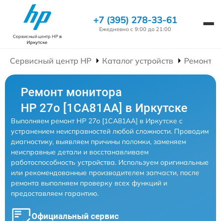
+7 (395) 278-33-61
Ежедневно с 9:00 до 21:00
Сервисный центр HP
в
Иркутске
Сервисный центр HP
Каталог устройств
Ремонт М
Ремонт монитора
HP 27o [1CA81AA] в Иркутске
Выполняем ремонт HP 27o [1CA81AA] в Иркутске с
устранением неисправностей любой сложности. Проводим
диагностику, выявляем причины поломки, заменяем
неисправные детали и восстанавливаем
работоспособность устройства. Используем оригинальные
или рекомендованные производителем запчасти, после
ремонта выполняем проверку всех функций и
предоставляем гарантию.
Официальный сервис