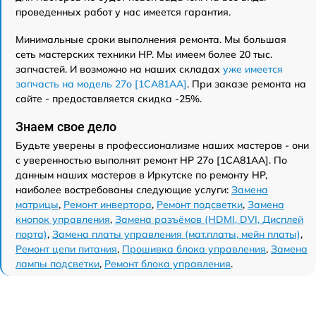
проведенных работ у нас имеется гарантия.
Минимальные сроки выполнения ремонта. Мы большая
сеть мастерских техники HP. Мы имеем более 20 тыс.
запчастей. И возможно на наших складах
уже имеется
запчасть на модель 27o [1CA81AA]
. При заказе ремонта на
сайте - предоставляется скидка -25%.
Знаем свое дело
Будьте уверены в профессионализме наших мастеров - они
с уверенностью выполнят ремонт HP 27o [1CA81AA]. По
данным наших мастеров в Иркутске по ремонту HP,
наиболее востребованы следующие услуги:
Замена
матрицы
,
Ремонт инвертора
,
Ремонт подсветки
,
Замена
кнопок управления
,
Замена разъёмов (HDMI, DVI, Дисплей
порта)
,
Замена платы управления (мат.платы, мейн платы)
,
Ремонт цепи питания
,
Прошивка блока управления
,
Замена
лампы подсветки
,
Ремонт блока управления
.