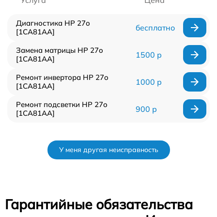
Диагностика HP 27o
бесплатно
[1CA81AA]
Замена матрицы HP 27o
1500 р
[1CA81AA]
Ремонт инвертора HP 27o
1000 р
[1CA81AA]
Ремонт подсветки HP 27o
900 р
[1CA81AA]
У меня другая неисправность
Гарантийные обязательства