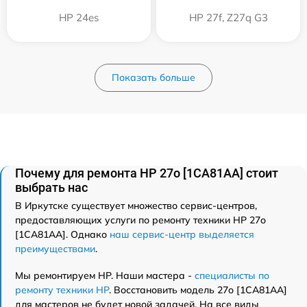
HP 24es
HP 27f, Z27q G3
Показать больше
Почему для ремонта HP 27o [1CA81AA] стоит
выбрать нас
В Иркутске существует множество сервис-центров,
предоставляющих услуги по ремонту техники HP 27o
[1CA81AA]. Однако
наш сервис-центр выделяется
преимуществами
.
Мы ремонтируем HP. Наши мастера -
специалисты по
ремонту техники HP
. Восстановить модель 27o [1CA81AA]
для мастеров не будет новой задачей. На все виды