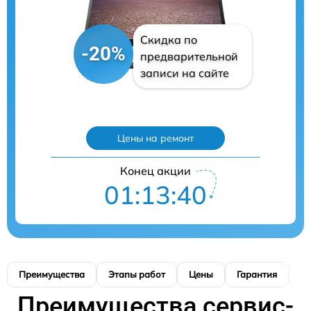
Скидка по
-20%
предварительной
записи на сайте
Цены на ремонт
Конец акции
01:13:39
Преимущества
Этапы работ
Цены
Гарантия
М
Преимущества сервис-