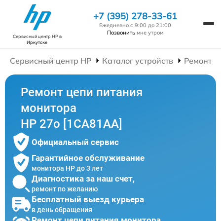
+7 (395) 278-33-61
Ежедневно с 9:00 до 21:00
Позвонить
мне утром
Сервисный центр HP
в
Иркутске
Сервисный центр HP
Каталог устройств
Ремонт М
Ремонт цепи питания
монитора
HP 27o [1CA81AA]
Официальный сервис
Гарантийное обслуживание
монитора HP до 3 лет
Диагностика за наш счет,
ремонт по желанию
Бесплатный выезд курьера
в день обращения
Ремонт цепи питания монитора