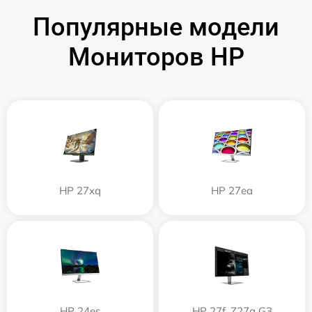
Популярные модели
Мониторов HP
HP 27xq
HP 27ea
HP 24es
HP 27f, Z27q G3