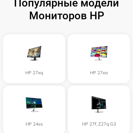
Популярные модели
Мониторов HP
HP 27xq
HP 27ea
HP 24es
HP 27f, Z27q G3