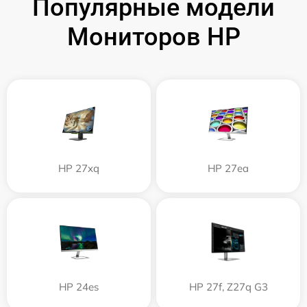
Популярные модели
Мониторов HP
HP 27xq
HP 27ea
HP 24es
HP 27f, Z27q G3