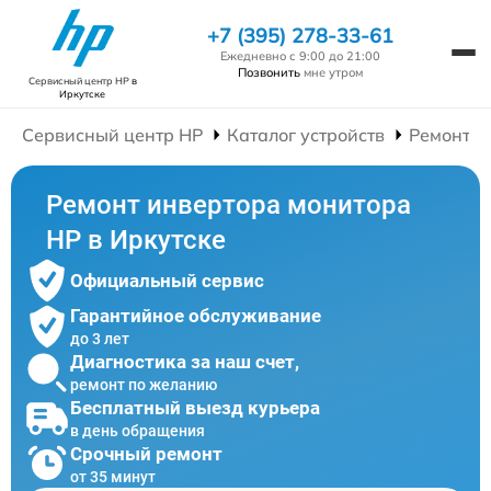
+7 (395) 278-33-61
Ежедневно с 9:00 до 21:00
Позвонить
мне утром
Сервисный центр HP
в
Иркутске
Сервисный центр HP
Каталог устройств
Ремонт М
Ремонт инвертора монитора
HP в Иркутске
Официальный сервис
Гарантийное обслуживание
до 3 лет
Диагностика за наш счет,
ремонт по желанию
Бесплатный выезд курьера
в день обращения
Срочный ремонт
от 35 минут