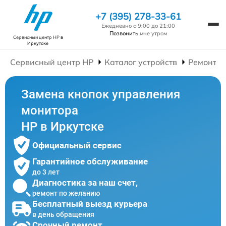
+7 (395) 278-33-61
Ежедневно с 9:00 до 21:00
Позвонить
мне утром
Сервисный центр HP
в
Иркутске
Сервисный центр HP
Каталог устройств
Ремонт М
Замена кнопок управления
монитора
HP в Иркутске
Официальный сервис
Гарантийное обслуживание
до 3 лет
Диагностика за наш счет,
ремонт по желанию
Бесплатный выезд курьера
в день обращения
Срочный ремонт