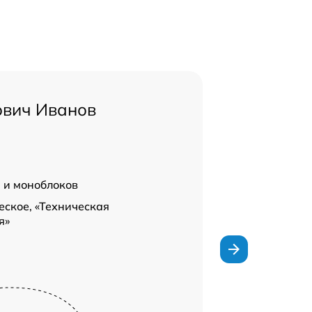
ович Иванов
 и моноблоков
ское, «Техническая
я»