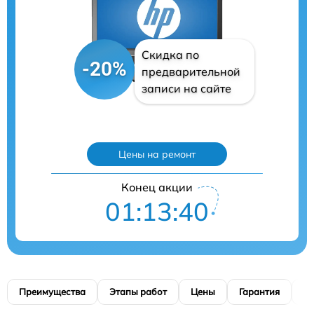
Скидка по
-20%
предварительной
записи на сайте
Цены на ремонт
Конец акции
01:13:39
Преимущества
Этапы работ
Цены
Гарантия
М