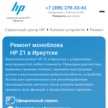
+7 (395) 278-33-61
Ежедневно с 9:00 до 21:00
Позвонить
мне утром
Сервисный центр HP
в
Иркутске
Сервисный центр HP
Каталог устройств
Ремонт М
Ремонт моноблока
HP Z1 в Иркутске
Выполняем ремонт HP Z1 в Иркутске с устранением
неисправностей любой сложности. Проводим диагностику,
выявляем причины поломки, заменяем неисправные
детали и восстанавливаем работоспособность устройства.
Используем оригинальные или рекомендованные
производителем запчасти, после ремонта выполняем
проверку всех функций и предоставляем гарантию.
Официальный сервис