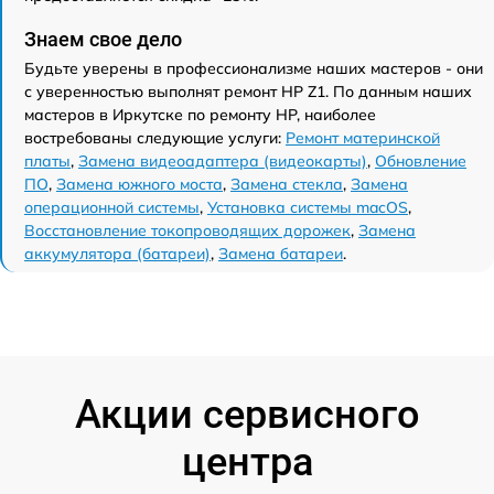
Знаем свое дело
Будьте уверены в профессионализме наших мастеров - они
с уверенностью выполнят ремонт HP Z1. По данным наших
мастеров в Иркутске по ремонту HP, наиболее
востребованы следующие услуги:
Ремонт материнской
платы
,
Замена видеоадаптера (видеокарты)
,
Обновление
ПО
,
Замена южного моста
,
Замена стекла
,
Замена
операционной системы
,
Установка системы macOS
,
Восстановление токопроводящих дорожек
,
Замена
аккумулятора (батареи)
,
Замена батареи
.
Акции сервисного
центра