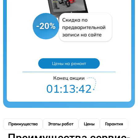
Скидка по
-20%
предварительной
записи на сайте
Цены на ремонт
Конец акции
01:13:41
Преимущества
Этапы работ
Цены
Гарантия
М