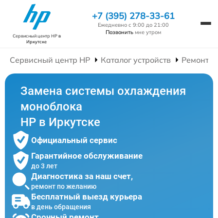
+7 (395) 278-33-61
Ежедневно с 9:00 до 21:00
Позвонить
мне утром
Сервисный центр HP
в
Иркутске
Сервисный центр HP
Каталог устройств
Ремонт М
Замена системы охлаждения
моноблока
HP в Иркутске
Официальный сервис
Гарантийное обслуживание
до 3 лет
Диагностика за наш счет,
ремонт по желанию
Бесплатный выезд курьера
в день обращения
Срочный ремонт