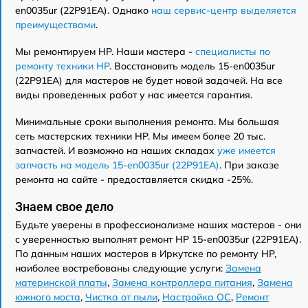
en0035ur (22P91EA). Однако
наш сервис-центр выделяется
преимуществами
.
Мы ремонтируем HP. Наши мастера -
специалисты по
ремонту техники HP
. Восстановить модель 15-en0035ur
(22P91EA) для мастеров не будет новой задачей. На все
виды проведенных работ у нас имеется гарантия.
Минимальные сроки выполнения ремонта. Мы большая
сеть мастерских техники HP. Мы имеем более 20 тыс.
запчастей. И возможно на наших складах
уже имеется
запчасть на модель 15-en0035ur (22P91EA)
. При заказе
ремонта на сайте - предоставляется скидка -25%.
Знаем свое дело
Будьте уверены в профессионализме наших мастеров - они
с уверенностью выполнят ремонт HP 15-en0035ur (22P91EA).
По данным наших мастеров в Иркутске по ремонту HP,
наиболее востребованы следующие услуги:
Замена
материнской платы
,
Замена контроллера питания
,
Замена
южного моста
,
Чистка от пыли
,
Настройка ОС
,
Ремонт