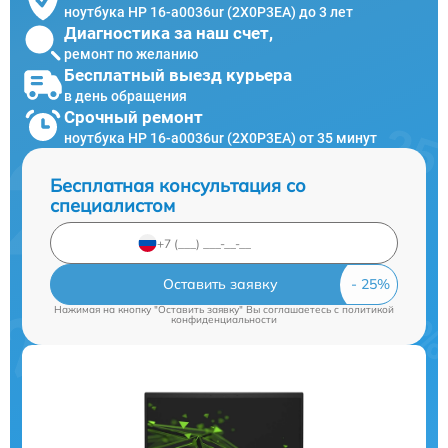
ноутбука HP 16-a0036ur (2X0P3EA) до 3 лет
Диагностика за наш счет,
ремонт по желанию
Бесплатный выезд курьера
в день обращения
Срочный ремонт
ноутбука HP 16-a0036ur (2X0P3EA) от 35 минут
Бесплатная консультация со
специалистом
Оставить заявку
Нажимая на кнопку "Оставить заявку" Вы соглашаетесь c
политикой
конфиденциальности