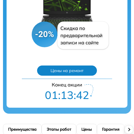
Скидка по
-20%
предварительной
записи на сайте
Цены на ремонт
Конец акции
01:13:41
Преимущества
Этапы работ
Цены
Гарантия
М