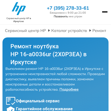
+7 (395) 278-33-61
Ежедневно с 9:00 до 21:00
Позвонить
мне утром
Сервисный центр HP
в
Иркутске
Сервисный центр HP
Каталог устройств
Ремонт Н
Ремонт ноутбука
HP 16-a0036ur (2X0P3EA) в
Иркутске
Выполняем ремонт HP 16-a0036ur (2X0P3EA) в Иркутске с
устранением неисправностей любой сложности. Проводим
диагностику, выявляем причины поломки, заменяем
неисправные детали и восстанавливаем
работоспособность устройства.
Подробнее
Официальный сервис
Гарантийное обслуживание