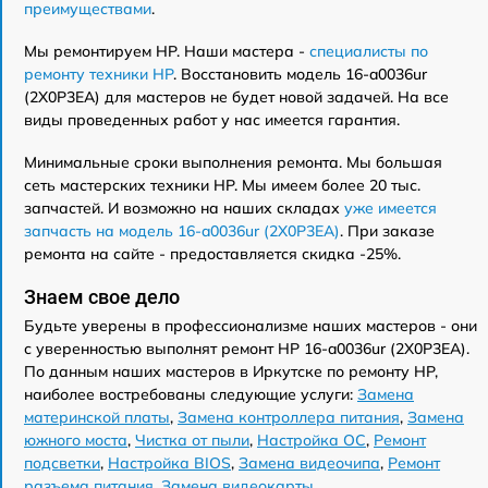
преимуществами
.
Мы ремонтируем HP. Наши мастера -
специалисты по
ремонту техники HP
. Восстановить модель 16-a0036ur
(2X0P3EA) для мастеров не будет новой задачей. На все
виды проведенных работ у нас имеется гарантия.
Минимальные сроки выполнения ремонта. Мы большая
сеть мастерских техники HP. Мы имеем более 20 тыс.
запчастей. И возможно на наших складах
уже имеется
запчасть на модель 16-a0036ur (2X0P3EA)
. При заказе
ремонта на сайте - предоставляется скидка -25%.
Знаем свое дело
Будьте уверены в профессионализме наших мастеров - они
с уверенностью выполнят ремонт HP 16-a0036ur (2X0P3EA).
По данным наших мастеров в Иркутске по ремонту HP,
наиболее востребованы следующие услуги:
Замена
материнской платы
,
Замена контроллера питания
,
Замена
южного моста
,
Чистка от пыли
,
Настройка ОС
,
Ремонт
подсветки
,
Настройка BIOS
,
Замена видеочипа
,
Ремонт
разъема питания
,
Замена видеокарты
.