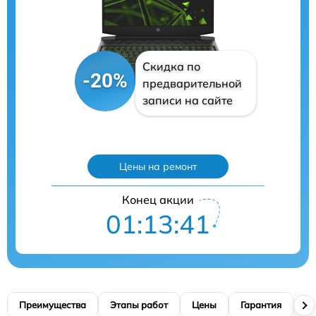
Скидка по
-20%
предварительной
записи на сайте
Цены на ремонт
Конец акции
01:13:40
Преимущества
Этапы работ
Цены
Гарантия
М