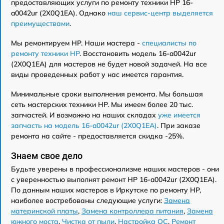
предоставляющих услуги по ремонту техники HP 16-
a0042ur (2X0Q1EA). Однако
наш сервис-центр выделяется
преимуществами
.
Мы ремонтируем HP. Наши мастера -
специалисты по
ремонту техники HP
. Восстановить модель 16-a0042ur
(2X0Q1EA) для мастеров не будет новой задачей. На все
виды проведенных работ у нас имеется гарантия.
Минимальные сроки выполнения ремонта. Мы большая
сеть мастерских техники HP. Мы имеем более 20 тыс.
запчастей. И возможно на наших складах
уже имеется
запчасть на модель 16-a0042ur (2X0Q1EA)
. При заказе
ремонта на сайте - предоставляется скидка -25%.
Знаем свое дело
Будьте уверены в профессионализме наших мастеров - они
с уверенностью выполнят ремонт HP 16-a0042ur (2X0Q1EA).
По данным наших мастеров в Иркутске по ремонту HP,
наиболее востребованы следующие услуги:
Замена
материнской платы
,
Замена контроллера питания
,
Замена
южного моста
,
Чистка от пыли
,
Настройка ОС
,
Ремонт