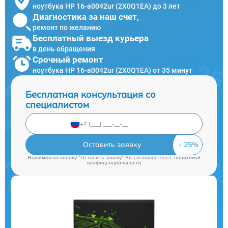
ноутбука HP 16-a0042ur (2X0Q1EA) до 3 лет
Диагностика за наш счет,
ремонт по желанию
Бесплатный выезд курьера
в день обращения
Срочный ремонт
ноутбука HP 16-a0042ur (2X0Q1EA) от 35 минут
Бесплатная консультация со
специалистом
Оставить заявку
Нажимая на кнопку "Оставить заявку" Вы соглашаетесь c
политикой
конфиденциальности