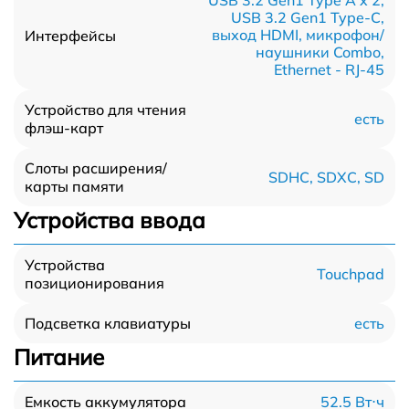
USB 3.2 Gen1 Type A x 2,
USB 3.2 Gen1 Type-С,
выход HDMI, микрофон/
Интерфейсы
наушники Combo,
Ethernet - RJ-45
Устройство для чтения
есть
флэш-карт
Слоты расширения/
SDHC, SDXC, SD
карты памяти
Устройства ввода
Устройства
Touchpad
позиционирования
есть
Подсветка клавиатуры
Питание
52.5 Вт⋅ч
Емкость аккумулятора