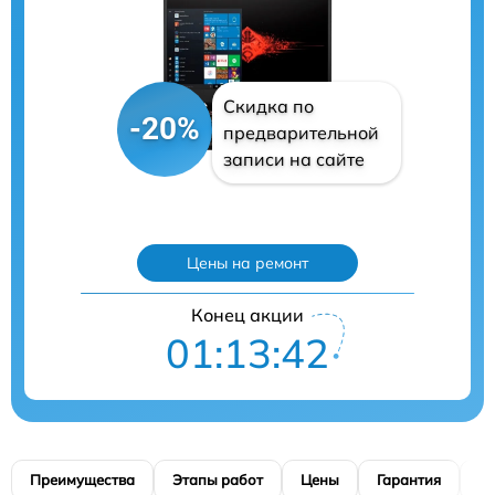
Скидка по
-20%
предварительной
записи на сайте
Цены на ремонт
Конец акции
01:13:40
Преимущества
Этапы работ
Цены
Гарантия
М