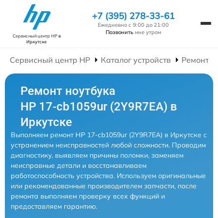
+7 (395) 278-33-61
Ежедневно с 9:00 до 21:00
Позвонить
мне утром
Сервисный центр HP
в
Иркутске
Сервисный центр HP
Каталог устройств
Ремонт Н
Ремонт ноутбука
HP 17-cb1059ur (2Y9R7EA) в
Иркутске
Выполняем ремонт HP 17-cb1059ur (2Y9R7EA) в Иркутске с
устранением неисправностей любой сложности. Проводим
диагностику, выявляем причины поломки, заменяем
неисправные детали и восстанавливаем
работоспособность устройства. Используем оригинальные
или рекомендованные производителем запчасти, после
ремонта выполняем проверку всех функций и
предоставляем гарантию.