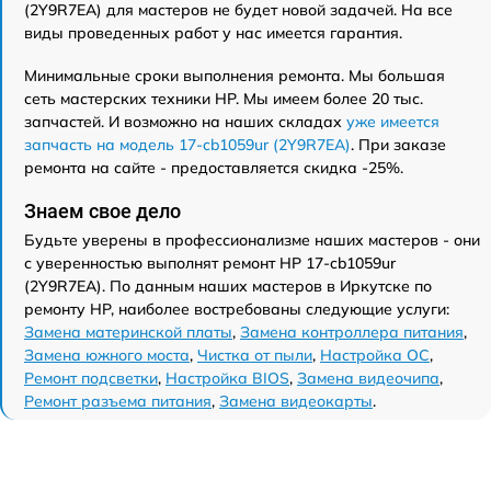
(2Y9R7EA) для мастеров не будет новой задачей. На все
виды проведенных работ у нас имеется гарантия.
Минимальные сроки выполнения ремонта. Мы большая
сеть мастерских техники HP. Мы имеем более 20 тыс.
запчастей. И возможно на наших складах
уже имеется
запчасть на модель 17-cb1059ur (2Y9R7EA)
. При заказе
ремонта на сайте - предоставляется скидка -25%.
Знаем свое дело
Будьте уверены в профессионализме наших мастеров - они
с уверенностью выполнят ремонт HP 17-cb1059ur
(2Y9R7EA). По данным наших мастеров в Иркутске по
ремонту HP, наиболее востребованы следующие услуги:
Замена материнской платы
,
Замена контроллера питания
,
Замена южного моста
,
Чистка от пыли
,
Настройка ОС
,
Ремонт подсветки
,
Настройка BIOS
,
Замена видеочипа
,
Ремонт разъема питания
,
Замена видеокарты
.