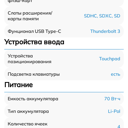
флэш-карт
Слоты расширения/
SDHC, SDXC, SD
карты памяти
Thunderbolt 3
Фунционал USB Type-C
Устройства ввода
Устройства
Touchpad
позиционирования
есть
Подсветка клавиатуры
Питание
70 Вт⋅ч
Емкость аккумулятора
Li-Pol
Тип аккумулятора
Количество ячеек
4