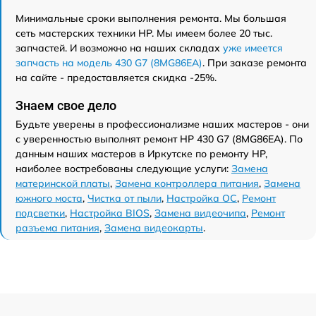
Минимальные сроки выполнения ремонта. Мы большая
сеть мастерских техники HP. Мы имеем более 20 тыс.
запчастей. И возможно на наших складах
уже имеется
запчасть на модель 430 G7 (8MG86EA)
. При заказе ремонта
на сайте - предоставляется скидка -25%.
Знаем свое дело
Будьте уверены в профессионализме наших мастеров - они
с уверенностью выполнят ремонт HP 430 G7 (8MG86EA). По
данным наших мастеров в Иркутске по ремонту HP,
наиболее востребованы следующие услуги:
Замена
материнской платы
,
Замена контроллера питания
,
Замена
южного моста
,
Чистка от пыли
,
Настройка ОС
,
Ремонт
подсветки
,
Настройка BIOS
,
Замена видеочипа
,
Ремонт
разъема питания
,
Замена видеокарты
.