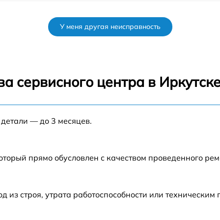
от 50 мин
У меня другая неисправность
от 120 мин
от 70 мин
а сервисного центра в Иркутск
от 80 мин
 детали — до 3 месяцев.
от 60 мин
от 60 мин
который прямо обусловлен с качеством проведенного ре
от 80 мин
 из строя, утрата работоспособности или техническим
от 70 мин