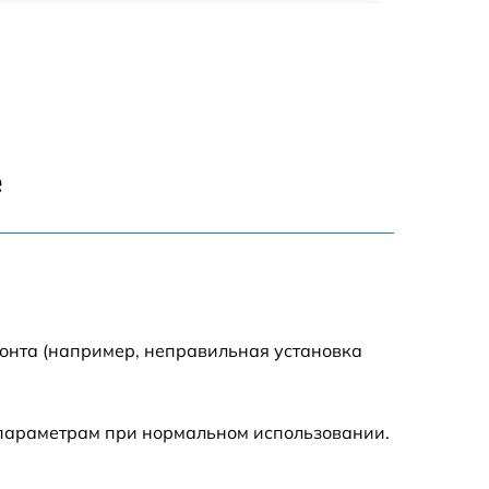
960 р
1290 р
1645 р
е
940 р
1095 р
390 р
монта (например, неправильная установка
2750 р
 параметрам при нормальном использовании.
990 р