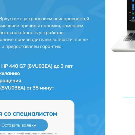
Иркутске с устранением неисправностей
выявляем причины поломки, заменяем
ботоспособность устройства.
анные производителем запчасти, после
 и предоставляем гарантию.
 HP 440 G7 (8VU03EA) до 3 лет
 желанию
бращения
(8VU03EA) от 35 минут
я со специалистом
Оставить заявку
есь c
политикой конфиденциальности