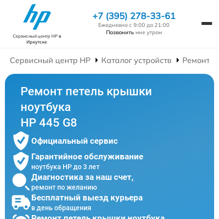
+7 (395) 278-33-61
Ежедневно с 9:00 до 21:00
Позвонить
мне утром
Сервисный центр HP
в
Иркутске
Сервисный центр HP
Каталог устройств
Ремонт Н
Ремонт петель крышки
ноутбука
HP 445 G8
Официальный сервис
Гарантийное обслуживание
ноутбука HP до 3 лет
Диагностика за наш счет,
ремонт по желанию
Бесплатный выезд курьера
в день обращения
Ремонт петель крышки ноутбука