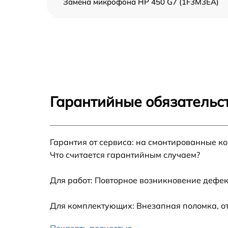
Замена микрофона HP 450 G7 (1F3M3EA)
Замена оперативной памяти HP 450 G7
(1F3M3EA)
Замена процессора HP 450 G7 (1F3M3EA)
Замена системы охлаждения HP 450 G7
(1F3M3EA)
Гарантийные обязательст
Замена экрана HP 450 G7 (1F3M3EA)
Замена шлейфа матрицы HP 450 G7
Гарантия от сервиса: на смонтированные к
(1F3M3EA)
Что считается гарантийным случаем?
Замена разъёмов (HDMI, DVI, Дисплей
порта) HP 450 G7 (1F3M3EA)
Для работ: Повторное возникновение дефек
Замена северного моста HP 450 G7
Для комплектующих: Внезапная поломка, от
(1F3M3EA)
Восстановление данных HP 450 G7