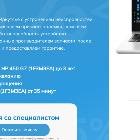
Иркутске с устранением неисправностей
выявляем причины поломки, заменяем
ботоспособность устройства.
анные производителем запчасти, после
 и предоставляем гарантию.
 HP 450 G7 (1F3M3EA) до 3 лет
 желанию
бращения
(1F3M3EA) от 35 минут
я со специалистом
Оставить заявку
есь c
политикой конфиденциальности