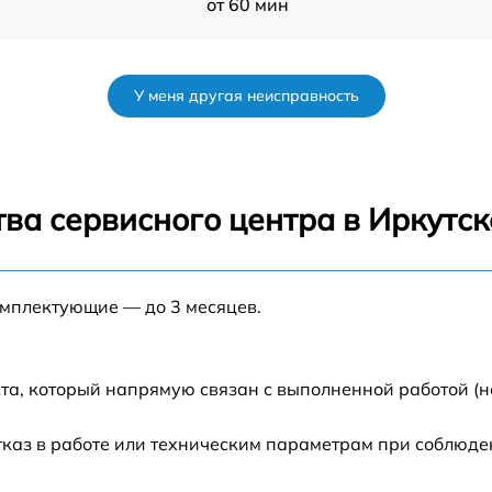
от 60 мин
от 50 мин
У меня другая неисправность
от 120 мин
от 70 мин
ва сервисного центра в Иркутск
от 80 мин
омплектующие — до 3 месяцев.
от 60 мин
от 60 мин
та, который напрямую связан с выполненной работой (н
от 80 мин
каз в работе или техническим параметрам при соблюде