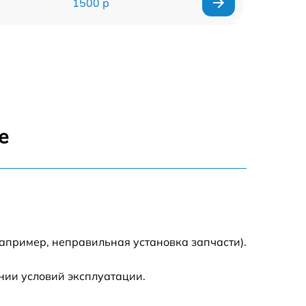
1500 р
960 р
1290 р
1645 р
е
940 р
1095 р
390 р
апример, неправильная установка запчасти).
2750 р
нии условий эксплуатации.