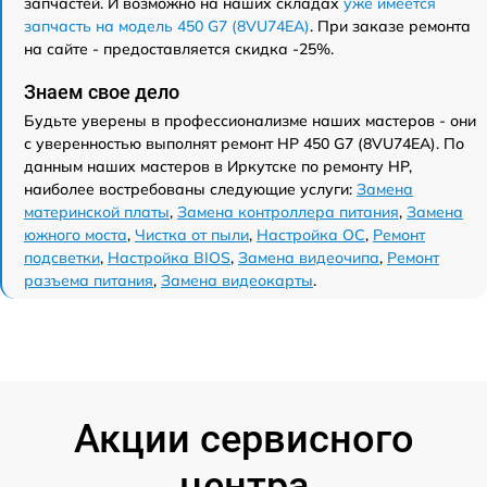
запчастей. И возможно на наших складах
уже имеется
запчасть на модель 450 G7 (8VU74EA)
. При заказе ремонта
на сайте - предоставляется скидка -25%.
Знаем свое дело
Будьте уверены в профессионализме наших мастеров - они
с уверенностью выполнят ремонт HP 450 G7 (8VU74EA). По
данным наших мастеров в Иркутске по ремонту HP,
наиболее востребованы следующие услуги:
Замена
материнской платы
,
Замена контроллера питания
,
Замена
южного моста
,
Чистка от пыли
,
Настройка ОС
,
Ремонт
подсветки
,
Настройка BIOS
,
Замена видеочипа
,
Ремонт
разъема питания
,
Замена видеокарты
.
Акции сервисного
центра