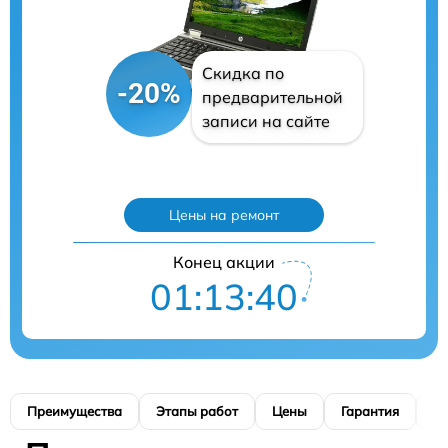
Скидка по
-20%
предварительной
записи на сайте
Цены на ремонт
Конец акции
01:13:39
Преимущества
Этапы работ
Цены
Гарантия
М