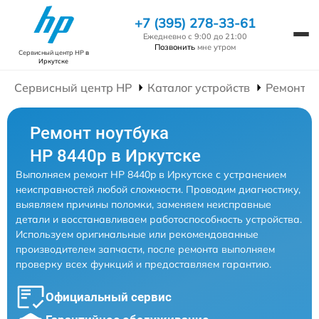
+7 (395) 278-33-61
Ежедневно с 9:00 до 21:00
Позвонить
мне утром
Сервисный центр HP
в
Иркутске
Сервисный центр HP
Каталог устройств
Ремонт Н
Ремонт ноутбука
HP 8440p в Иркутске
Выполняем ремонт HP 8440p в Иркутске с устранением
неисправностей любой сложности. Проводим диагностику,
выявляем причины поломки, заменяем неисправные
детали и восстанавливаем работоспособность устройства.
Используем оригинальные или рекомендованные
производителем запчасти, после ремонта выполняем
проверку всех функций и предоставляем гарантию.
Официальный сервис