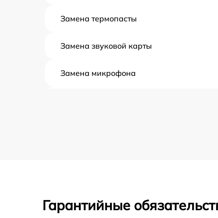
Замена термопасты
Замена звуковой карты
Замена микрофона
Замена оперативной памяти
Замена процессора
Замена системы охлаждения
Замена экрана
Гарантийные обязательств
Замена шлейфа матрицы