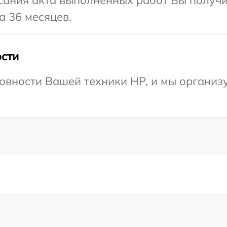
сания акта выполненных работ Вы получ
а 36 месяцев.
сти
овности Вашей техники HP, и мы организу