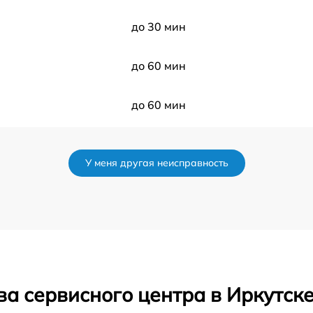
до 30 мин
до 60 мин
до 60 мин
до 50 мин
У меня другая неисправность
до 120 мин
до 70 мин
до 80 мин
а сервисного центра в Иркутск
до 60 мин