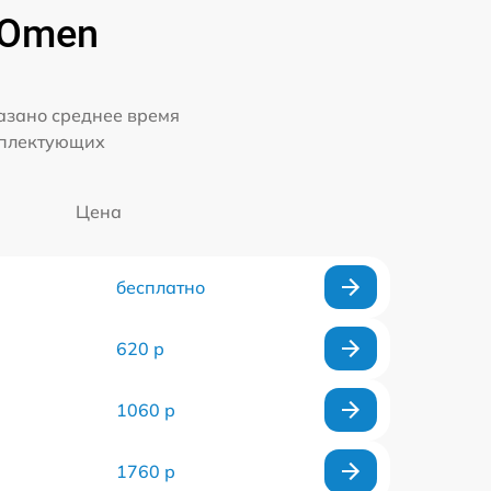
 Omen
казано среднее время
мплектующих
Цена
бесплатно
620 р
1060 р
1760 р