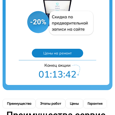
Скидка по
-20%
предварительной
записи на сайте
Цены на ремонт
Конец акции
01:13:40
Преимущества
Этапы работ
Цены
Гарантия
М