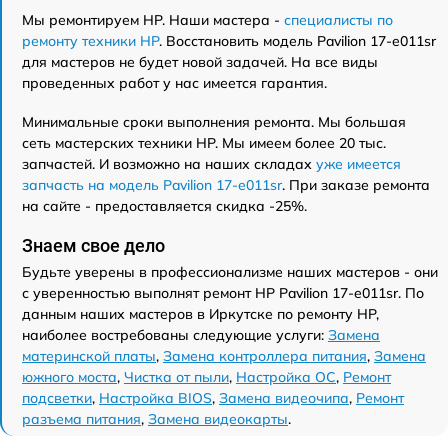
Мы ремонтируем HP. Наши мастера -
специалисты по
ремонту техники HP
. Восстановить модель Pavilion 17-e011sr
для мастеров не будет новой задачей. На все виды
проведенных работ у нас имеется гарантия.
Минимальные сроки выполнения ремонта. Мы большая
сеть мастерских техники HP. Мы имеем более 20 тыс.
запчастей. И возможно на наших складах
уже имеется
запчасть на модель Pavilion 17-e011sr
. При заказе ремонта
на сайте - предоставляется скидка -25%.
Знаем свое дело
Будьте уверены в профессионализме наших мастеров - они
с уверенностью выполнят ремонт HP Pavilion 17-e011sr. По
данным наших мастеров в Иркутске по ремонту HP,
наиболее востребованы следующие услуги:
Замена
материнской платы
,
Замена контроллера питания
,
Замена
южного моста
,
Чистка от пыли
,
Настройка ОС
,
Ремонт
подсветки
,
Настройка BIOS
,
Замена видеочипа
,
Ремонт
разъема питания
,
Замена видеокарты
.