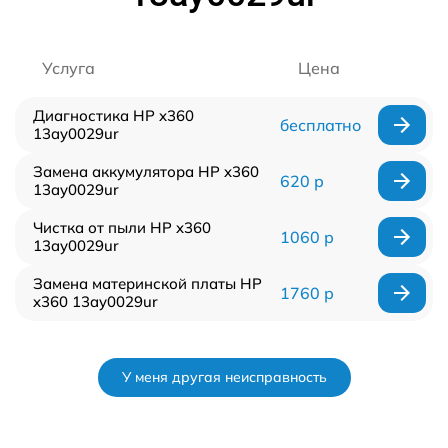
Услуга
Цена
Диагностика HP x360
бесплатно
13ay0029ur
Замена аккумулятора HP x360
620 р
13ay0029ur
Чистка от пыли HP x360
1060 р
13ay0029ur
Замена материнской платы HP
1760 р
x360 13ay0029ur
У меня другая неисправность