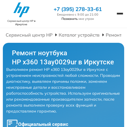
+7 (395) 278-33-61
Ежедневно с 9:00 до 21:00
Позвонить
мне утром
Сервисный центр HP
в
Иркутске
Сервисный центр HP
Каталог устройств
Ремонт Н
Ремонт ноутбука
HP x360 13ay0029ur в Иркутске
Выполняем ремонт HP x360 13ay0029ur в Иркутске с
устранением неисправностей любой сложности. Проводим
диагностику, выявляем причины поломки, заменяем
неисправные детали и восстанавливаем
работоспособность устройства. Используем оригинальные
или рекомендованные производителем запчасти, после
ремонта выполняем проверку всех функций и
предоставляем гарантию.
Официальный сервис