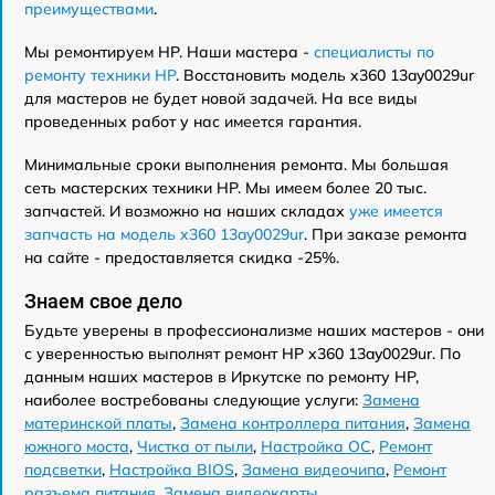
преимуществами
.
Мы ремонтируем HP. Наши мастера -
специалисты по
ремонту техники HP
. Восстановить модель x360 13ay0029ur
для мастеров не будет новой задачей. На все виды
проведенных работ у нас имеется гарантия.
Минимальные сроки выполнения ремонта. Мы большая
сеть мастерских техники HP. Мы имеем более 20 тыс.
запчастей. И возможно на наших складах
уже имеется
запчасть на модель x360 13ay0029ur
. При заказе ремонта
на сайте - предоставляется скидка -25%.
Знаем свое дело
Будьте уверены в профессионализме наших мастеров - они
с уверенностью выполнят ремонт HP x360 13ay0029ur. По
данным наших мастеров в Иркутске по ремонту HP,
наиболее востребованы следующие услуги:
Замена
материнской платы
,
Замена контроллера питания
,
Замена
южного моста
,
Чистка от пыли
,
Настройка ОС
,
Ремонт
подсветки
,
Настройка BIOS
,
Замена видеочипа
,
Ремонт
разъема питания
,
Замена видеокарты
.