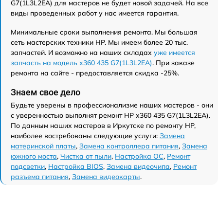
G7(1L3L2EA) для мастеров не будет новой задачей. На все
виды проведенных работ у нас имеется гарантия.
Минимальные сроки выполнения ремонта. Мы большая
сеть мастерских техники HP. Мы имеем более 20 тыс.
запчастей. И возможно на наших складах
уже имеется
запчасть на модель x360 435 G7(1L3L2EA)
. При заказе
ремонта на сайте - предоставляется скидка -25%.
Знаем свое дело
Будьте уверены в профессионализме наших мастеров - они
с уверенностью выполнят ремонт HP x360 435 G7(1L3L2EA).
По данным наших мастеров в Иркутске по ремонту HP,
наиболее востребованы следующие услуги:
Замена
материнской платы
,
Замена контроллера питания
,
Замена
южного моста
,
Чистка от пыли
,
Настройка ОС
,
Ремонт
подсветки
,
Настройка BIOS
,
Замена видеочипа
,
Ремонт
разъема питания
,
Замена видеокарты
.