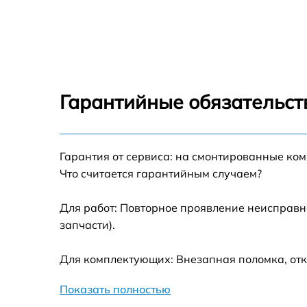
Замена оперативной памяти HP 260 G2
Замена кулера HP 260 G2
Замена HDD (замена жёсткого диска) HP
260 G2
Гарантийные обязательств
Замена блока питания HP 260 G2
Гарантия от сервиса: на смонтированные ко
Замена звуковой платы HP 260 G2
Что считается гарантийным случаем?
Для работ: Повторное проявление неисправн
запчасти).
Для комплектующих: Внезапная поломка, отк
Показать полностью