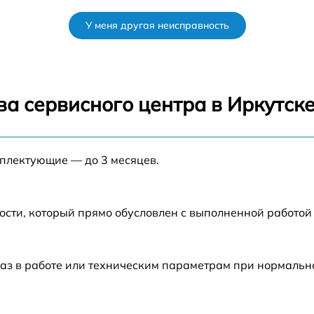
от 60 мин
У меня другая неисправность
от 60 мин
от 60 мин
а сервисного центра в Иркутск
от 60 мин
мплектующие — до 3 месяцев.
от 60 мин
ости, который прямо обусловлен с выполненной работой
аз в работе или техническим параметрам при нормальн