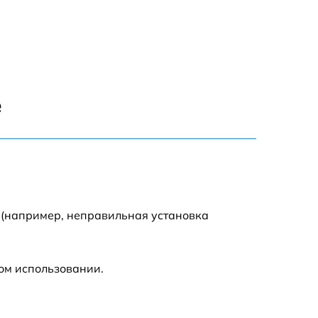
150 р
1000 р
450 р
е
350 р
700 р
 (например, неправильная установка
ом использовании.