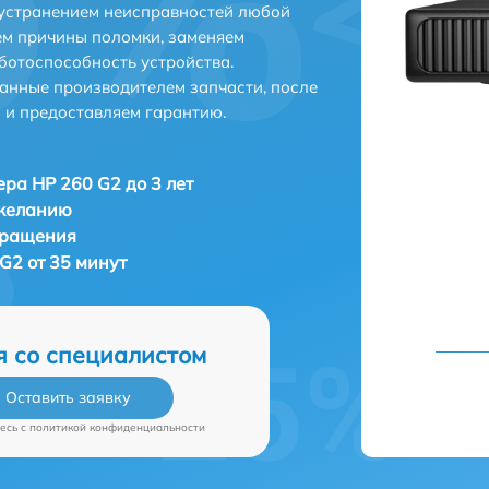
 устранением неисправностей любой
ем причины поломки, заменяем
ботоспособность устройства.
анные производителем запчасти, после
 и предоставляем гарантию.
ра HP 260 G2 до 3 лет
 желанию
бращения
G2 от 35 минут
я со специалистом
Оставить заявку
есь c
политикой конфиденциальности