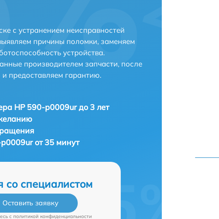
ске с устранением неисправностей
выявляем причины поломки, заменяем
ботоспособность устройства.
анные производителем запчасти, после
 и предоставляем гарантию.
ра HP 590-p0009ur до 3 лет
 желанию
бращения
p0009ur от 35 минут
я со специалистом
Оставить заявку
есь c
политикой конфиденциальности