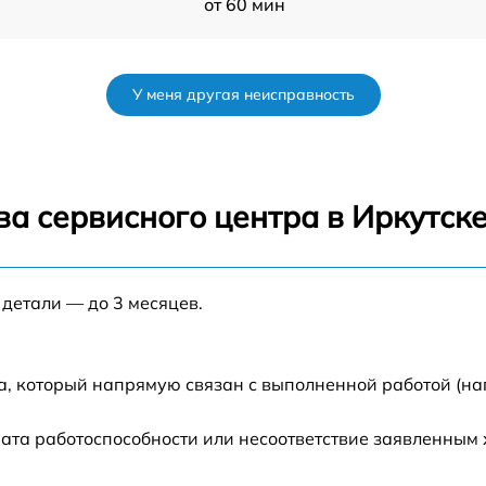
от 60 мин
ur
от 60 мин
У меня другая неисправность
от 60 мин
от 60 мин
а сервисного центра в Иркутск
от 60 мин
 детали — до 3 месяцев.
от 60 мин
а, который напрямую связан с выполненной работой (на
ата работоспособности или несоответствие заявленным