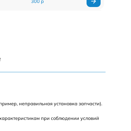
300 р
150 р
1000 р
450 р
е
350 р
700 р
пример, неправильная установка запчасти).
 характеристикам при соблюдении условий