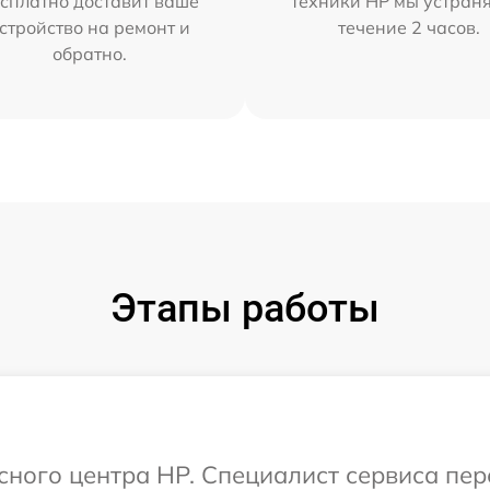
сплатно доставит ваше
техники HP мы устран
стройство на ремонт и
течение 2 часов.
обратно.
Этапы работы
исного центра HP. Специалист сервиса пе