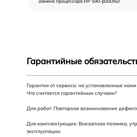
Замена процессора HP 590-p0009ur
Замена оперативной памяти HP 590-p0009
Замена кулера HP 590-p0009ur
Замена HDD (замена жёсткого диска) HP
590-p0009ur
Гарантийные обязательств
Замена блока питания HP 590-p0009ur
Гарантия от сервиса: на установленные нами
Замена звуковой платы HP 590-p0009ur
Что считается гарантийным случаем?
Для работ: Повторное возникновение дефект
Для комплектующих: Внезапная поломка, утр
эксплуатации.