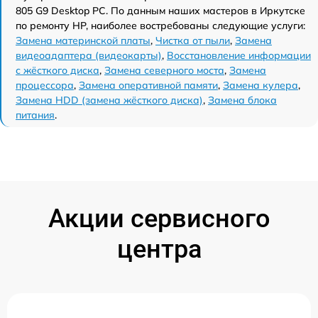
805 G9 Desktop PC. По данным наших мастеров в Иркутске
по ремонту HP, наиболее востребованы следующие услуги:
Замена материнской платы
,
Чистка от пыли
,
Замена
видеоадаптера (видеокарты)
,
Восстановление информации
с жёсткого диска
,
Замена северного моста
,
Замена
процессора
,
Замена оперативной памяти
,
Замена кулера
,
Замена HDD (замена жёсткого диска)
,
Замена блока
питания
.
Акции сервисного
центра