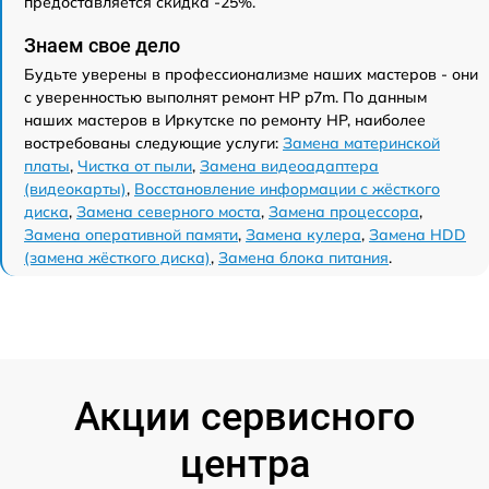
предоставляется скидка -25%.
Знаем свое дело
Будьте уверены в профессионализме наших мастеров - они
с уверенностью выполнят ремонт HP p7m. По данным
наших мастеров в Иркутске по ремонту HP, наиболее
востребованы следующие услуги:
Замена материнской
платы
,
Чистка от пыли
,
Замена видеоадаптера
(видеокарты)
,
Восстановление информации с жёсткого
диска
,
Замена северного моста
,
Замена процессора
,
Замена оперативной памяти
,
Замена кулера
,
Замена HDD
(замена жёсткого диска)
,
Замена блока питания
.
Акции сервисного
центра