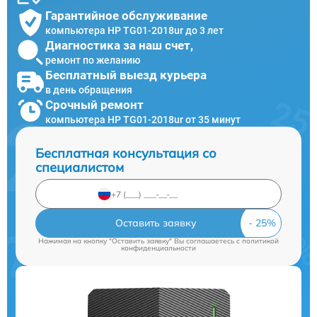
Гарантийное обслуживание
компьютера HP TG01-2018ur до 3 лет
Диагностика за наш счет,
ремонт по желанию
Бесплатный выезд курьера
в день обращения
Срочный ремонт
компьютера HP TG01-2018ur от 35 минут
Бесплатная консультация со
специалистом
Оставить заявку
Нажимая на кнопку "Оставить заявку" Вы соглашаетесь c
политикой
конфиденциальности