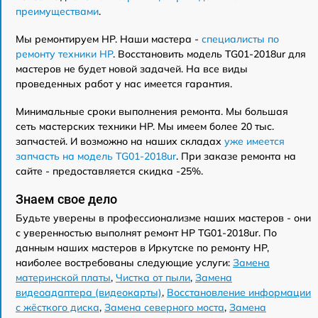
преимуществами
.
Мы ремонтируем HP. Наши мастера -
специалисты по
ремонту техники HP
. Восстановить модель TG01-2018ur для
мастеров не будет новой задачей. На все виды
проведенных работ у нас имеется гарантия.
Минимальные сроки выполнения ремонта. Мы большая
сеть мастерских техники HP. Мы имеем более 20 тыс.
запчастей. И возможно на наших складах
уже имеется
запчасть на модель TG01-2018ur
. При заказе ремонта на
сайте - предоставляется скидка -25%.
Знаем свое дело
Будьте уверены в профессионализме наших мастеров - они
с уверенностью выполнят ремонт HP TG01-2018ur. По
данным наших мастеров в Иркутске по ремонту HP,
наиболее востребованы следующие услуги:
Замена
материнской платы
,
Чистка от пыли
,
Замена
видеоадаптера (видеокарты)
,
Восстановление информации
с жёсткого диска
,
Замена северного моста
,
Замена