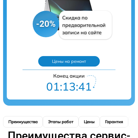
Скидка по
-20%
предварительной
записи на сайте
Цены на ремонт
Конец акции
01:13:40
Преимущества
Этапы работ
Цены
Гарантия
М
Преимущества сервис-