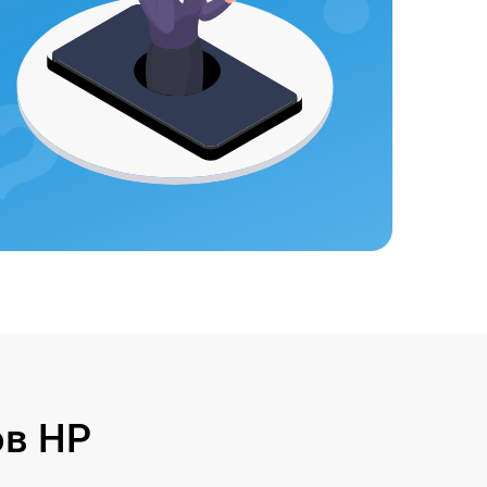
ов HP