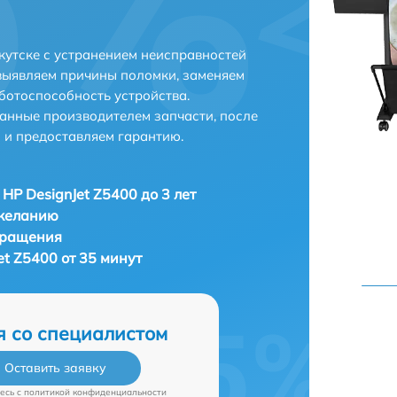
кутске с устранением неисправностей
выявляем причины поломки, заменяем
ботоспособность устройства.
анные производителем запчасти, после
 и предоставляем гарантию.
 HP DesignJet Z5400 до 3 лет
 желанию
бращения
et Z5400 от 35 минут
я со специалистом
Оставить заявку
есь c
политикой конфиденциальности