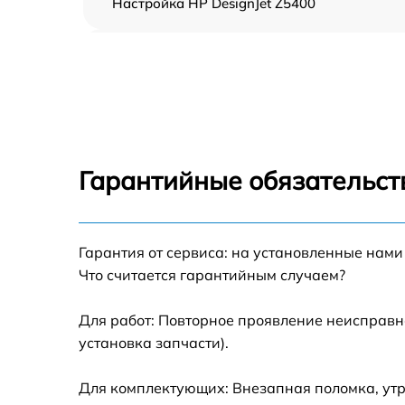
Настройка HP DesignJet Z5400
Прошивка (Обновление ПО) HP DesignJet
Z5400
Замена ремня HP DesignJet Z5400
Замена печатной головки HP DesignJet
Z5400
Гарантийные обязательств
Замена каретки HP DesignJet Z5400
Гарантия от сервиса: на установленные нами
Замена трубок HP DesignJet Z5400
Что считается гарантийным случаем?
Для работ: Повторное проявление неисправн
установка запчасти).
Для комплектующих: Внезапная поломка, утр