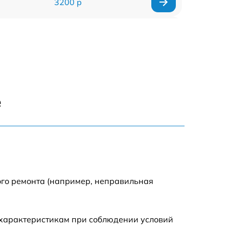
3200 р
2900 р
2700 р
4800 р
е
4500 р
3800 р
ого ремонта (например, неправильная
 характеристикам при соблюдении условий