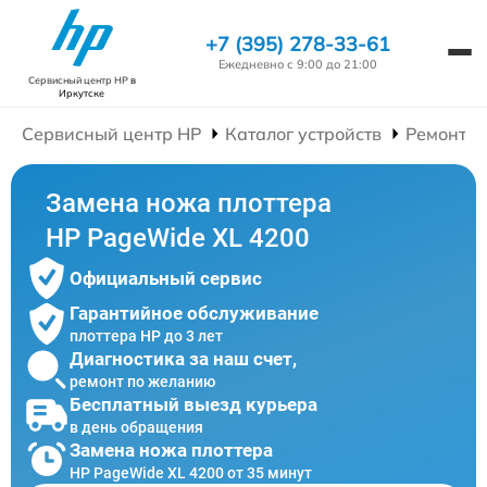
+7 (395) 278-33-61
Ежедневно с 9:00 до 21:00
Сервисный центр HP
в
Иркутске
Сервисный центр HP
Каталог устройств
Ремонт П
Замена ножа плоттера
HP PageWide XL 4200
Официальный сервис
Гарантийное обслуживание
плоттера HP до 3 лет
Диагностика за наш счет,
ремонт по желанию
Бесплатный выезд курьера
в день обращения
Замена ножа плоттера
HP PageWide XL 4200 от 35 минут