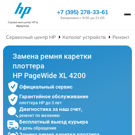
+7 (395) 278-33-61
Ежедневно с 9:00 до 21:00
Сервисный центр HP
в
Иркутске
Сервисный центр HP
Каталог устройств
Ремонт П
Замена ремня каретки
плоттера
HP PageWide XL 4200
Официальный сервис
Гарантийное обслуживание
плоттера HP до 3 лет
Диагностика за наш счет,
ремонт по желанию
Бесплатный выезд курьера
в день обращения
Замена ремня каретки плоттера