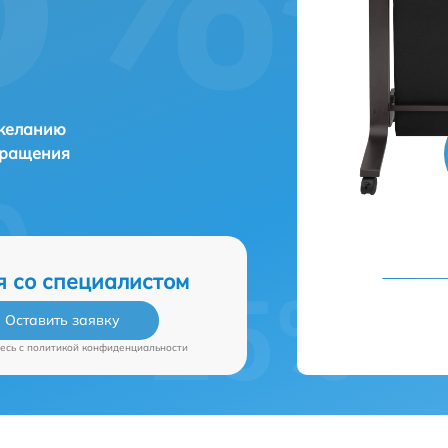
 желанию
бращения
я со специалистом
Оставить заявку
есь c
политикой конфиденциальности