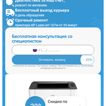
Диагностика за наш счет,
ремонт по желанию
Бесплатный выезд курьера
в день обращения
Срочный ремонт
принтера HP LaserJet 107w от 35 минут
Бесплатная консультация со
специалистом
Оставить заявку
Нажимая на кнопку "Оставить заявку" Вы соглашаетесь c
политикой
конфиденциальности
Скидка по