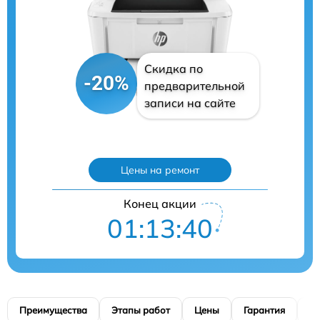
Скидка по
-20%
предварительной
записи на сайте
Цены на ремонт
Конец акции
01:13:39
Преимущества
Этапы работ
Цены
Гарантия
М