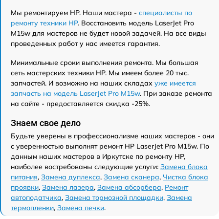
Мы ремонтируем HP. Наши мастера -
специалисты по
ремонту техники HP
. Восстановить модель LaserJet Pro
M15w для мастеров не будет новой задачей. На все виды
проведенных работ у нас имеется гарантия.
Минимальные сроки выполнения ремонта. Мы большая
сеть мастерских техники HP. Мы имеем более 20 тыс.
запчастей. И возможно на наших складах
уже имеется
запчасть на модель LaserJet Pro M15w
. При заказе ремонта
на сайте - предоставляется скидка -25%.
Знаем свое дело
Будьте уверены в профессионализме наших мастеров - они
с уверенностью выполнят ремонт HP LaserJet Pro M15w. По
данным наших мастеров в Иркутске по ремонту HP,
наиболее востребованы следующие услуги:
Замена блока
питания
,
Замена дуплекса
,
Замена сканера
,
Чистка блока
проявки
,
Замена лазера
,
Замена абсорбера
,
Ремонт
автоподатчика
,
Замена тормозной площадки
,
Замена
термопленки
,
Замена печки
.