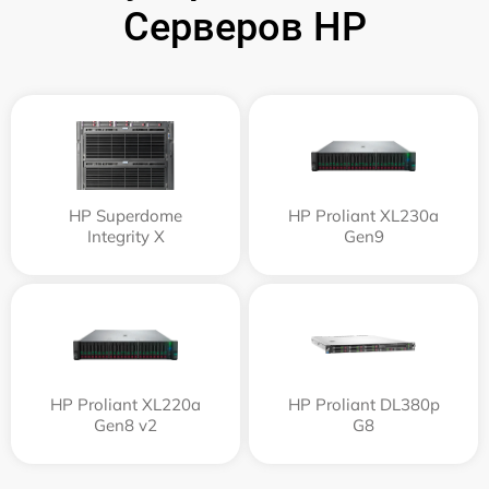
Серверов HP
HP Superdome
HP Proliant XL230a
Integrity Х
Gen9
HP Proliant XL220a
HP Proliant DL380p
Gen8 v2
G8